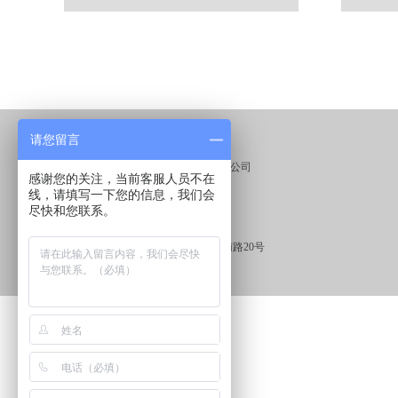
请您留言
版权所有©西安百顺节能材料有限公司
感谢您的关注，当前客服人员不在
线，请填写一下您的信息，我们会
电话：18792654606
尽快和您联系。
邮箱：xabaishun@sina.com
地址：陕西省西安市高新区沣惠南路20号
陕ICP备16001467号