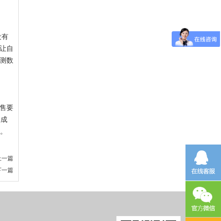
没有
让自
测数
售要
造成
虑。
上一篇
下一篇