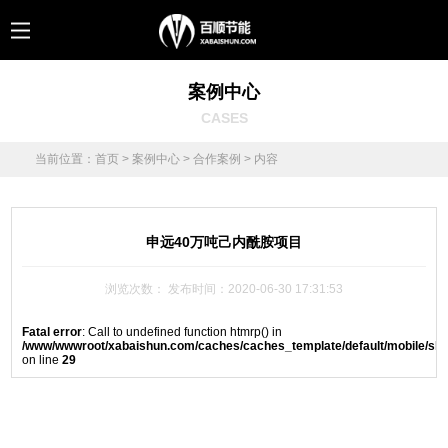
案例中心
CASES
当前位置：
首页
>
案例中心
>
合作案例
> 内容
申远40万吨己内酰胺项目
浏览次数：
发布时间：2020-06-30 17:31:53
Fatal error
: Call to undefined function htmrp() in
/www/wwwroot/xabaishun.com/caches/caches_template/default/mobile/sh
on line
29