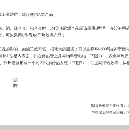
或工业炉窑，建议使用A类产品；
钢、铜、钛合金、铝合金时，JM导热胶泥产品应该采用B型号，在没有明
术要求时，可以采用C型号JM导热胶泥产品；
的影响，如施工效率低、损耗大的困扰；可以选择JM-800导热U型槽与J
在导热U型槽内表面，扣在伴热管上并与物料管粘结（下图1），多余导热胶
管、伴热管就形成一个封闭式的传热系统（下图2），可提高伴热效率，从
图1
JM导热胶泥主要作用
：
导热胶泥的错误认知
：