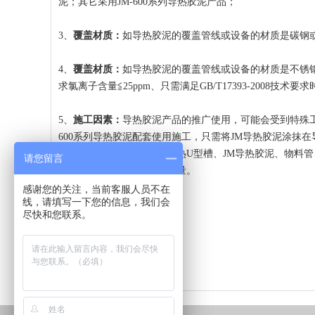
泥；其它采用JM-600系列导热胶泥产品；
3、
覆盖材质：
如导热胶泥的覆盖管线或设备的材质是碳钢
4、
覆盖材质：
如导热胶泥的覆盖管线或设备的材质是不锈
求氯离子含量≦25ppm、只需满足GB/T17393-2008技
5、
施工因素：
导热胶泥产品的推广使用，可能会受到特殊工况
600系列导热胶泥配套使用施工，只需将JM导热胶泥涂抹
从缝隙中挤出勾缝，这样导热U型槽、JM导热胶泥、物料
请您留言
上提高了施工效率和施工质量。
感谢您的关注，当前客服人员不在
线，请填写一下您的信息，我们会
尽快和您联系。