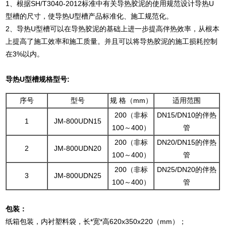
1、根据SH/T3040-2012标准中有关导热胶泥的使用规范设计导热U
型槽的尺寸，使导热U型槽产品标准化、施工规范化。
2、导热U型槽可以在导热胶泥的基础上进一步提高伴热效率，从根本
上提高了施工效率和施工质量。并且可以将导热胶泥的施工损耗控制
在3%以内。
导热U型槽规格型号:
序号
型号
规 格（mm）
适用范围
200（非标
DN15/DN10的伴热
1
JM-800UDN15
100～400）
管
200（非标
DN20/DN15的伴热
2
JM-800UDN20
100～400）
管
200（非标
DN25/DN20的伴热
3
JM-800UDN25
100～400）
管
包装：
纸箱包装，内衬塑料袋，长*宽*高620x350x220（mm）；